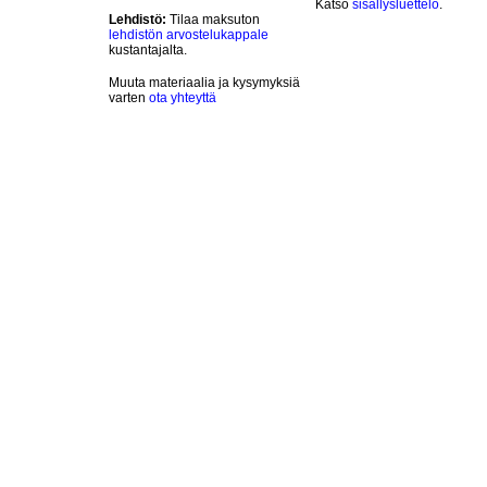
Katso
sisällysluettelo
.
Lehdistö:
Tilaa maksuton
lehdistön arvostelukappale
kustantajalta.
Muuta materiaalia ja kysymyksiä
varten
ota yhteyttä