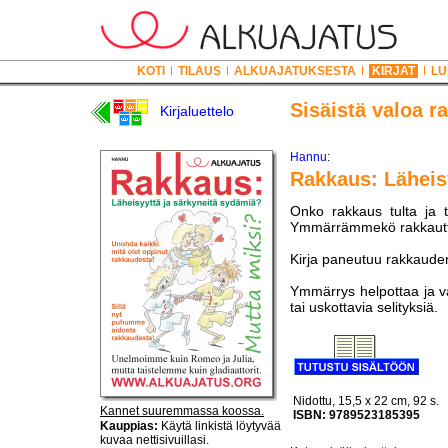
KOTI
TILAUS
ALKUAJATUKSESTA
KIRJAT
LU
Sisäistä valoa r
Kirjaluettelo
Hannu
:
Rakkaus: Läheis
Onko rakkaus tulta ja t
Ymmärrämmekö rakkautt
Kirja paneutuu rakkauden
Ymmärrys helpottaa ja va
tai uskottavia selityksiä.
Nidottu, 15,5 x 22 cm, 92 s.
Kannet suuremmassa koossa.
ISBN: 9789523185395
Kauppias:
Käytä linkistä löytyvää
kuvaa nettisivuillasi.